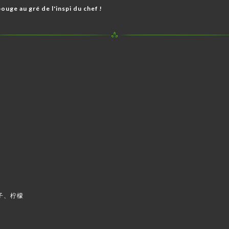
bouge au gré de l'inspi du chef !
子、柠檬