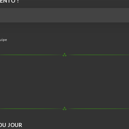
ENTO !
uipe
DU JOUR