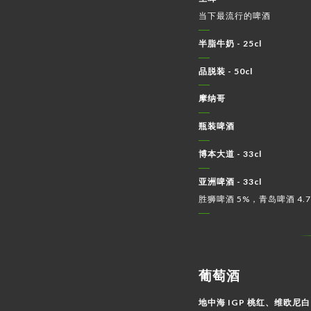
当下最流行的啤酒
半脂牛奶 - 25cl
品脱装 - 50cl
摩纳哥
瓶装啤酒
博本大道 - 33cl
亚洲啤酒 - 33cl
胜狮啤酒 5%，青岛啤酒 4.
葡萄酒
地中海 IGP 桃红、维欧尼