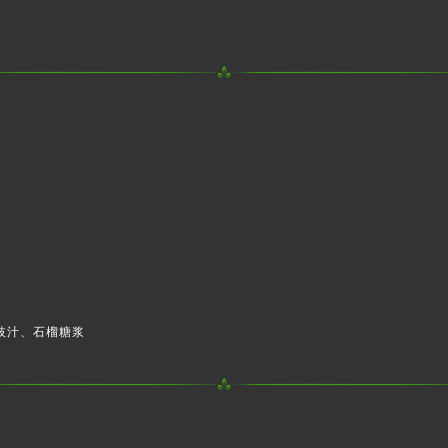
枝汁、石榴糖浆