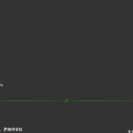
7%
白、罗纳河谷红
4.