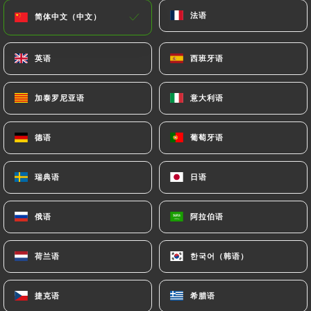
法语
法语
简体中文（中文）
简体中文（中文）
英语
英语
西班牙语
西班牙语
加泰罗尼亚语
加泰罗尼亚语
意大利语
意大利语
德语
德语
葡萄牙语
葡萄牙语
瑞典语
瑞典语
日语
日语
俄语
俄语
阿拉伯语
阿拉伯语
荷兰语
荷兰语
한국어（韩语）
한국어（韩语）
捷克语
捷克语
希腊语
希腊语