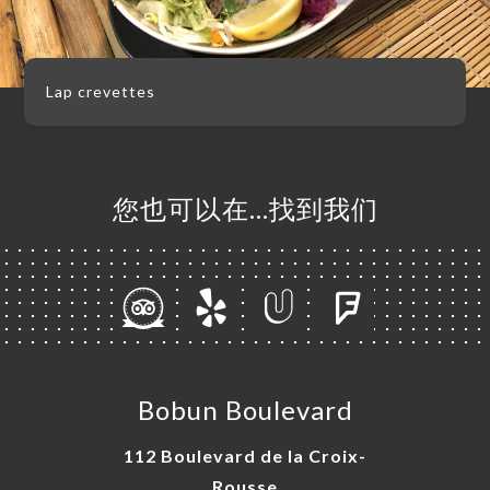
Lap crevettes
您也可以在…找到我们
Bobun Boulevard
112 Boulevard de la Croix-
Rousse