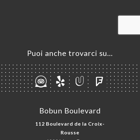
LE
NOTA
INA
ERIA
SIONE
Puoi anche trovarci su…
NU
ATTO
Bobun Boulevard
112 Boulevard de la Croix-
Rousse