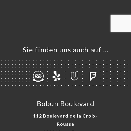
ART
VIEREN
LLUNG
ERIE
RTUNG
NÜ
Sie finden uns auch auf …
TAKT
Bobun Boulevard
112 Boulevard de la Croix-
Rousse