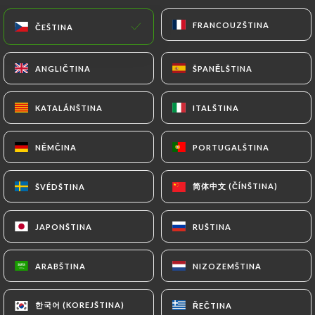
FRANCOUZŠTINA
FRANCOUZŠTINA
ČEŠTINA
ČEŠTINA
ANGLIČTINA
ANGLIČTINA
ŠPANĚLŠTINA
ŠPANĚLŠTINA
KATALÁNŠTINA
KATALÁNŠTINA
ITALŠTINA
ITALŠTINA
NĚMČINA
NĚMČINA
PORTUGALŠTINA
PORTUGALŠTINA
188 RECENZE
RESTAURANT ASIATIQUE
简体中文 (ČÍNŠTINA)
简体中文 (ČÍNŠTINA)
ŠVÉDŠTINA
ŠVÉDŠTINA
112 Boulevard De La Croix-Rousse
69001 Lyon France
JAPONŠTINA
JAPONŠTINA
RUŠTINA
RUŠTINA
ARABŠTINA
ARABŠTINA
NIZOZEMŠTINA
NIZOZEMŠTINA
Kdo jsme?
한국어 (KOREJŠTINA)
한국어 (KOREJŠTINA)
ŘEČTINA
ŘEČTINA