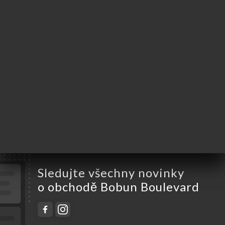
Pondělí
Zavřeno
Úterý
Zavřeno
Středa
18:00-22:30
Čtvrtek
18:00-22:30
Pátek
18:00-22:30
Sobota
18:00-22:30
Neděle
18:00-22:30
Sledujte všechny novinky
o obchodě Bobun Boulevard